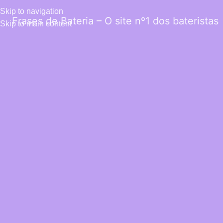
Skip to navigation
Frases de Bateria – O site nº1 dos bateristas
Skip to main content