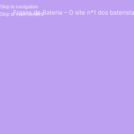
Skip to navigation
Frases de Bateria – O site nº1 dos baterist
Skip to main content