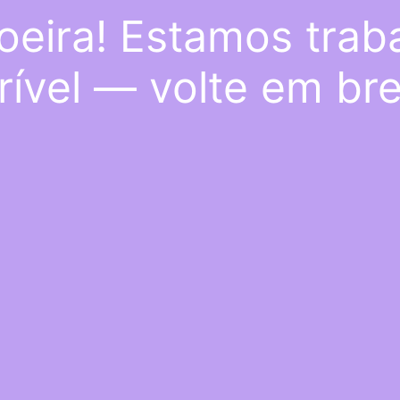
oeira! Estamos trab
rível — volte em br