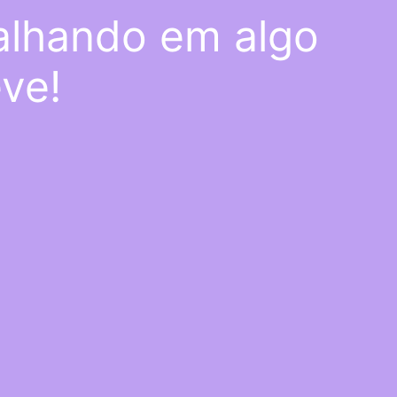
alhando em algo
eve!